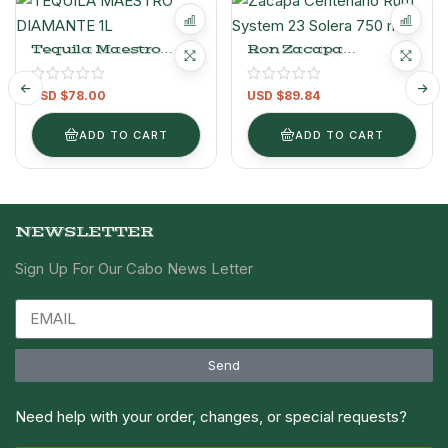
Tequila Maestro
Ron Zacapa
Dobel Diamante 1L
Centenario Sistema
23 Solera 750 Ml
USD $
78.00
USD $
89.84
ADD TO CART
ADD TO CART
NEWSLETTER
Sign Up For Our Cabo News Letter
Send
Need help with your order, changes, or special requests?